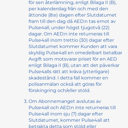
för sen återlämning, enligt Bilaga II (B),
per kalenderdag från och med den
åttonde (8:e) dagen efter Slutdatumet
fram till den dag då AED:n tas emot av
Pulse4all, under högst tjugotvå (22)
dagar. Om AED:n inte returneras till
Pulse4all inom trettio (30) dagar efter
Slutdatumet kommer Kunden att vara
skyldig Pulse4all en omedelbart betalbar
Avgift som motsvarar priset för en AED
enligt Bilaga II (B), utan att det påverkar
Pulse4alls rätt att kräva (ytterligare)
skadestånd. I detta fall kommer en
polisanmälan också att göras för
förskingring och/eller stöld.
Om Abonnemanget avslutas av
Pulse4all och AED:n inte returneras till
Pulse4all inom sju (7) dagar efter
Slutdatumet, kommer Pulse4all att
betrakta detta som stöld eller