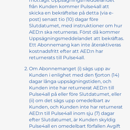
mottagit Uppsägningsmeddelandet
från Kunden kommer Pulse4all att
skicka en bekräftelse på detta (via e-
post) senast tio (10) dagar före
Slutdatumet, med instruktioner om hur
AED:n ska returneras. Först då kommer
Uppsägningsmeddelandet att bekräftas.
Ett Abonnemang kan inte återaktiveras
kostnadsfritt efter att AED:n har
returnerats till Pulse4all.
Om Abonnemanget (i) sägs upp av
Kunden i enlighet med den fjorton (14)
dagar långa uppsägningstiden, och
Kunden inte har returnerat AED:n till
Pulse4all på eller före Slutdatumet, eller
(ii) om det sägs upp omedelbart av
Kunden, och Kunden inte har returnerat
AED:n till Pulse4all inom sju (7) dagar
efter Slutdatumet, är Kunden skyldig
Pulse4all en omedelbart förfallen Avgift