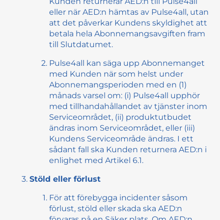
Kunden returnerar AED:n till Pulse4all
eller när AED:n hämtas av Pulse4all, utan
att det påverkar Kundens skyldighet att
betala hela Abonnemangsavgiften fram
till Slutdatumet.
Pulse4all kan säga upp Abonnemanget
med Kunden när som helst under
Abonnemangsperioden med en (1)
månads varsel om: (i) Pulse4all upphör
med tillhandahållandet av tjänster inom
Serviceområdet, (ii) produktutbudet
ändras inom Serviceområdet, eller (iii)
Kundens Serviceområde ändras. I ett
sådant fall ska Kunden returnera AED:n i
enlighet med Artikel 6.1.
Stöld eller förlust
För att förebygga incidenter såsom
förlust, stöld eller skada ska AED:n
förvaras på en Säker plats. Om AED:n,