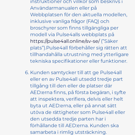
instruktioner och villkor som beskrivs i
Användarmanualen eller på
Webbplatsen för den aktuella modellen,
inklusive vanliga frågor (FAQ) och
broschyrer som finns tillgängliga per
modell via Pulse4alls webbplats på
https://pulse4all.online/sv-se/
(”
Säker
plats
”).Pulse4all förbehåller sig rätten att
tillhandahålla utrustning med ytterligare
tekniska specifikationer eller funktioner.
Kunden samtycker till att ge Pulse4all
eller en av Pulse4all utsedd tredje part
tillgång till den eller de platser där
AED:erna finns, på första begäran, i syfte
att inspektera, verifiera, delvis eller helt
byta ut AED:erna, eller på annat sätt
utöva de rättigheter som Pulse4all eller
den utsedda tredje parten har i
förhållande till AED:erna. Kunden ska
samarbeta i rimlig utsträckning.