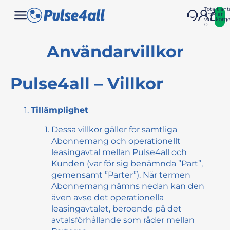
Totalt ant
artiklar i
varukorge
0
Användarvillkor
Pulse4all – Villkor
Tillämplighet
Dessa villkor gäller för samtliga
Abonnemang och operationellt
leasingavtal mellan Pulse4all och
Kunden (var för sig benämnda ”
Part
”,
gemensamt ”
Parter
”). När termen
Abonnemang nämns nedan kan den
även avse det operationella
leasingavtalet, beroende på det
avtalsförhållande som råder mellan