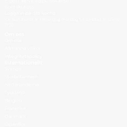
E-post:
service@pulse4all.se
Kontakta oss
Logga in på ditt konto
Vår kundtjänst är tillgänglig måndag till torsdag, kl. 09:00–
17:30.
Om oss
Om oss
Allmänna villkor
Integritetspolicy
Internationellt
Sverige
Storbritannien
Nederländerna
Tyskland
Belgien
Frankrike
Danmark
Österrike