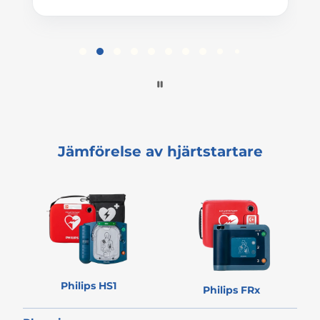
Page
2
of
60
Jämförelse av hjärtstartare
Philips HS1
Philips FRx