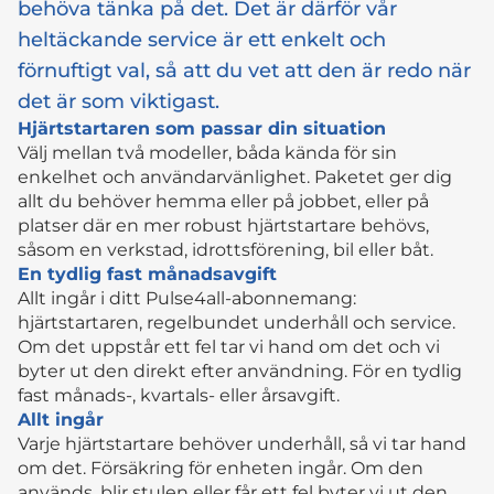
behöva tänka på det. Det är därför vår
heltäckande service är ett enkelt och
förnuftigt val, så att du vet att den är redo när
det är som viktigast.
Hjärtstartaren som passar din situation
Välj mellan två modeller, båda kända för sin
enkelhet och användarvänlighet. Paketet ger dig
allt du behöver hemma eller på jobbet, eller på
platser där en mer robust hjärtstartare behövs,
såsom en verkstad, idrottsförening, bil eller båt.
En tydlig fast månadsavgift
Allt ingår i ditt Pulse4all-abonnemang:
hjärtstartaren, regelbundet underhåll och service.
Om det uppstår ett fel tar vi hand om det och vi
byter ut den direkt efter användning. För en tydlig
fast månads-, kvartals- eller årsavgift.
Allt ingår
Varje hjärtstartare behöver underhåll, så vi tar hand
om det. Försäkring för enheten ingår. Om den
används, blir stulen eller får ett fel byter vi ut den