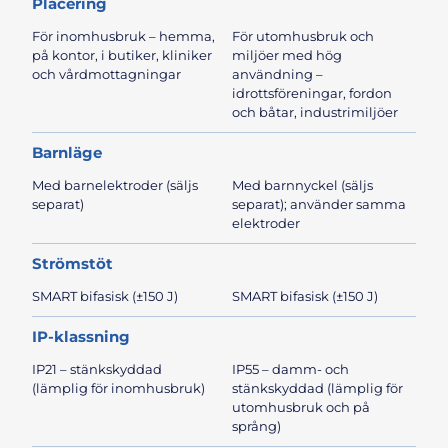
Placering
För inomhusbruk – hemma,
För utomhusbruk och
på kontor, i butiker, kliniker
miljöer med hög
och vårdmottagningar
användning –
idrottsföreningar, fordon
och båtar, industrimiljöer
Barnläge
Med barnelektroder (säljs
Med barnnyckel (säljs
separat)
separat); använder samma
elektroder
Strömstöt
SMART bifasisk (±150 J)
SMART bifasisk (±150 J)
IP-klassning
IP21 – stänkskyddad
IP55 – damm- och
(lämplig för inomhusbruk)
stänkskyddad (lämplig för
utomhusbruk och på
språng)