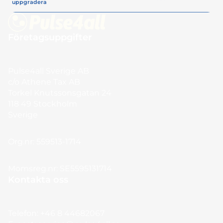
uppgradera
Företagsuppgifter
Pulse4all Sverige AB
c/o Athene Tax AB
Torkel Knutssonsgatan 24
118 49 Stockholm
Sverige
Org.nr: 559513-1714
Momsreg.nr: SE5595131714
Kontakta oss
Telefon:
+46 8 44682067