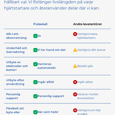
hållbart val. Vi förlänger livslängden på varje
hjärtstartare och återanvänder delar där vi kan.
Pulse4all
Andra leverantörer
Allt-i-ett-
Vanligtvis bara
Ja
abonnemang
hjärtstartaren
Underhåll och
Vi tar hand om det
Vanligtvis ditt ansvar
övervakning
Utbyte av
Hanteras
elektroder och
Beställ själv
automatiskt
batteri
Utbyte efter
Ingår alltid
Ingår sällan
användning
Personlig
Varierar mellan
Personlig support
support
leverantörer
Flexibelt att
Vanligtvis en fast
När som helst
byta eller
modell