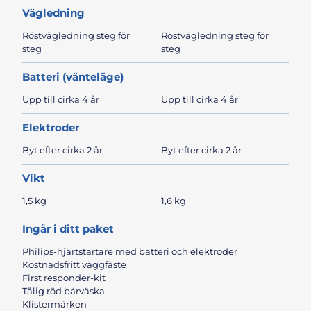
Vägledning
Röstvägledning steg för
Röstvägledning steg för
steg
steg
Batteri (vänteläge)
Upp till cirka 4 år
Upp till cirka 4 år
Elektroder
Byt efter cirka 2 år
Byt efter cirka 2 år
Vikt
1,5 kg
1,6 kg
Ingår i ditt paket
Philips-hjärtstartare med batteri och elektroder
Kostnadsfritt väggfäste
First responder-kit
Tålig röd bärväska
Klistermärken