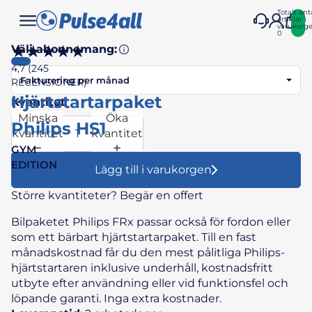
Totalt ant
artiklar i
varukorge
0
★★★★★
Välj abonnemang:
4,7 (245
Fakturering per månad
RECENSIONER)
Hjärtstartarpaket
Kvantitet
Minska
Öka
Philips HS1
kvantitet
kvantitet
GYM
EDITION
Lägg till i varukorgen
Större kvantiteter?
Begär en offert
Bilpaketet Philips FRx passar också för fordon eller
som ett bärbart hjärtstartarpaket. Till en fast
månadskostnad får du den mest pålitliga Philips-
hjärtstartaren inklusive underhåll, kostnadsfritt
utbyte efter användning eller vid funktionsfel och
löpande garanti. Inga extra kostnader.