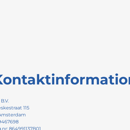
Kontaktinformatio
 B.V.
skestraat 115
 Amsterdam
89467698
nr: 864991137B01