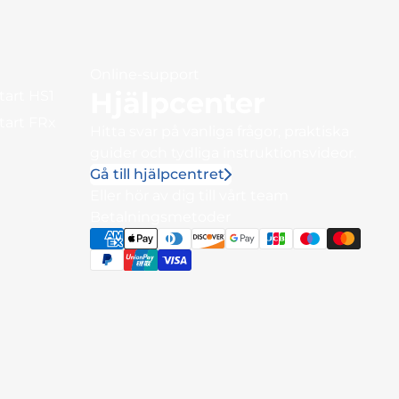
Online-support
Hjälpcenter
tart HS1
Start FRx
Hitta svar på vanliga frågor, praktiska
guider och tydliga instruktionsvideor.
Gå till hjälpcentret
Eller hör av dig till vårt team
Betalningsmetoder