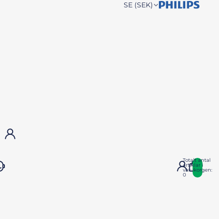
SE (SEK)
UK (GBP)
NL (EUR)
DE (EUR)
BE (EUR)
FR (EUR)
DK (KR)
AT (EUR)
Konto
Totalt antal
artiklar i
varukorgen:
0
Andra inloggningsalternativ
Ordrar
Profil