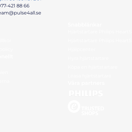
77-421 88 66
eam@pulse4all.se
Snabblänkar
Hjärtstartare Philips HeartS
llkor
Hjärtstartare Philips Heart
policy
Hjälpcenter
onellt
Hyra hjärtstartare
Köpa en hjärtstartare
nien
Leasa hjärtstartare
erna
Våra partners